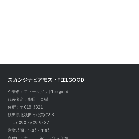
スカンジナビアモス・FEELGOOD
企業名：フィールグッドfeelgood
代表者名：織田 直樹
住所：〒018-3321
秋田県北秋田市松葉町3-9
TEL：090-4539-9437
営業時間：10時～18時
定休日：土・日・祝日・年末年始